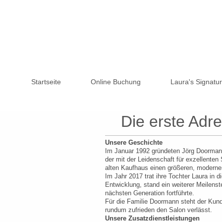
Startseite
Online Buchung
Laura's Signatu
Die erste Adr
Unsere Geschichte
Im Januar 1992 gründeten Jörg Doormann 
der mit der Leidenschaft für exzellenten
alten Kaufhaus einen größeren, modern
Im Jahr 2017 trat ihre Tochter Laura in 
Entwicklung, stand ein weiterer Meilens
nächsten Generation fortführte.
Für die Familie Doormann steht der Kund
rundum zufrieden den Salon verlässt.
Unsere Zusatzdienstleistungen